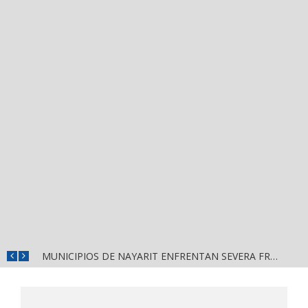
DETIENEN AL EXGOBERNADOR DE GUERRERO, ÁNGEL AGUIRRE RIVERO, POR PRESUNTO OCULTAMIENTO DE PRUEBAS EN EL CASO AYOTZINAPA