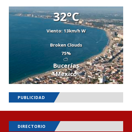
32°C
Viento: 13km/h W
Broken Clouds
75%
Bucerías
Mexico
PUBLICIDAD
DIRECTORIO