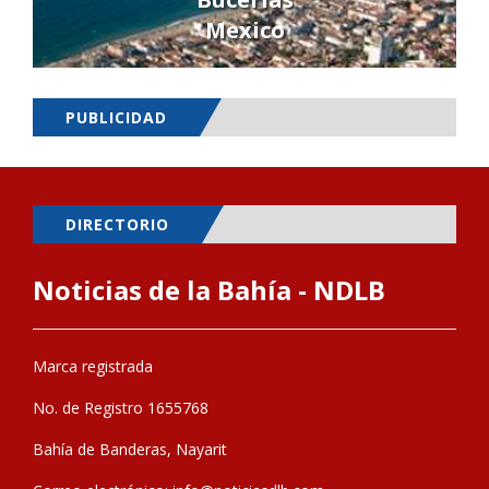
Mexico
PUBLICIDAD
DIRECTORIO
Noticias de la Bahía - NDLB
Marca registrada
No. de Registro 1655768
Bahía de Banderas, Nayarit