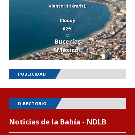
Viento: 11km/h E
Cloudy
82%
Bucerías
Mexico
PUBLICIDAD
DIRECTORIO
Noticias de la Bahía - NDLB