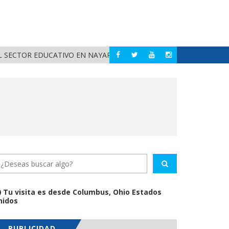
 SECTOR EDUCATIVO EN NAYARIT
ALERTA DIF NAYAR
NAYARIT
Tu visita es desde Columbus, Ohio Estados
nidos
PUBLICIDAD