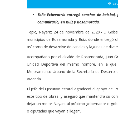
🔊 Esc
Toño Echevarría entregó canchas de beisbol, f
comunitario, en Ruiz y Rosamorada.
Tepic, Nayarit; 24 de noviembre de 2020.- El Gobe
municipios de Rosamorada y Ruiz, donde entregó obr
así como de desazolve de canales y lagunas de divers
Acompañado por el alcalde de Rosamorada, Juan Greg
Unidad Deportiva del mismo nombre, en la que s
Mejoramiento Urbano de la Secretaría de Desarrollo 
Vivienda.
El jefe del Ejecutivo estatal agradeció el apoyo del
este tipo de obras, y aseguró que mantendrá su comp
dejar un mejor Nayarit al próximo gobernador o gobe
o diputadas que vayan a llegar”.