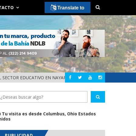
TACTO
Translate to
 SECTOR EDUCATIVO EN NAYARIT
ALERTA DIF NAYAR
NAYARIT
Tu visita es desde Columbus, Ohio Estados
nidos
PUBLICIDAD