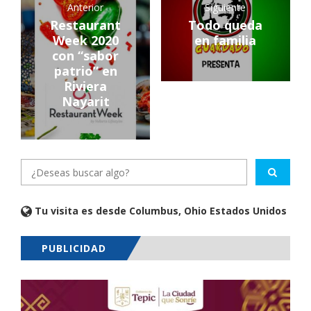
Anterior
Siguiente
Restaurant
Todo queda
Week 2020
en familia
con “sabor
patrio” en
Riviera
Nayarit
Tu visita es desde Columbus, Ohio Estados Unidos
PUBLICIDAD