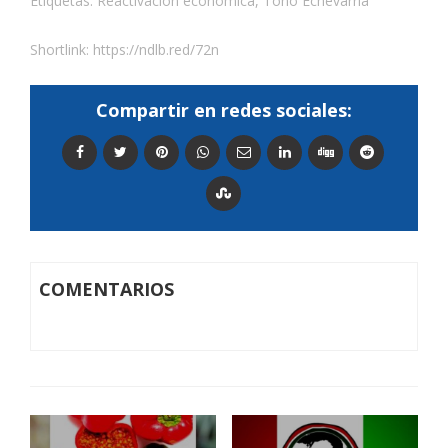
Etiquetas:
Reactivación económica
,
Toño Echevarría
Shortlink:
https://ndlb.red/72n
Compartir en redes sociales:
COMENTARIOS