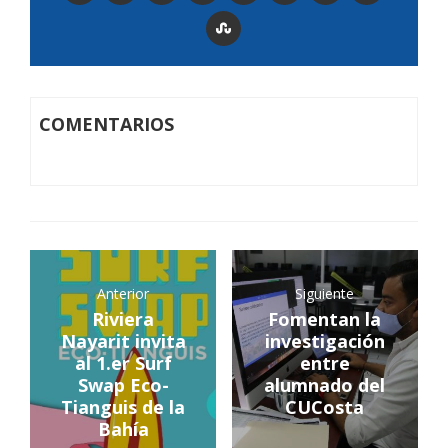
COMENTARIOS
Anterior
Siguiente
Riviera
Fomentan la​
Nayarit invita
investigación
al 1.er Surf
entre
Swap Eco-
alumnado del
Tianguis de la
CUCosta
Bahía