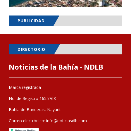
PUBLICIDAD
DIRECTORIO
Noticias de la Bahía - NDLB
Marca registrada
No. de Registro 1655768
Bahía de Banderas, Nayarit
Correo electrónico:
info@noticiasdlb.com