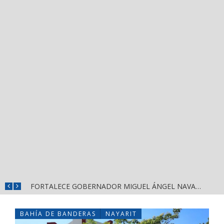
MÁS SEGURIDAD, SALUD Y CERCANÍA: LAS ACCIONES QUE TRANSFORMAN EL BIENESTAR EN NAYARIT
FORTALECE GOBERNADOR MIGUEL ÁNGEL NAVARRO LA COORDINACIÓN CON EL SECTOR EDUCATIVO EN NAYARIT
BAHÍA DE BANDERAS
NAYARIT