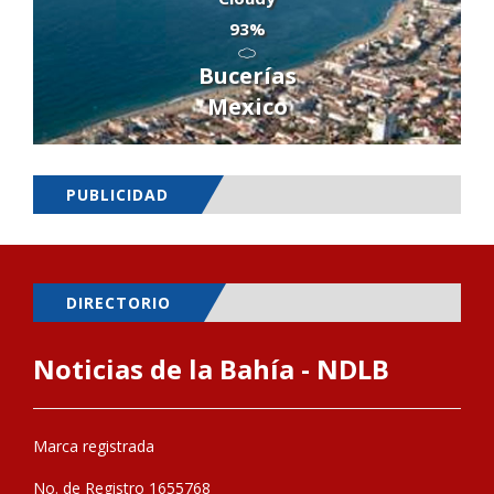
93%
Bucerías
Mexico
PUBLICIDAD
DIRECTORIO
Noticias de la Bahía - NDLB
Marca registrada
No. de Registro 1655768