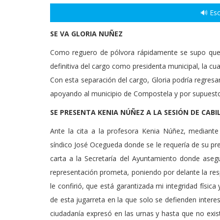
🔊 Esc
SE VA GLORIA NUÑEZ
Como reguero de pólvora rápidamente se supo que q
definitiva del cargo como presidenta municipal, la cua
Con esta separación del cargo, Gloria podría regre
apoyando al municipio de Compostela y por supuesto
SE PRESENTA KENIA NÚÑEZ A LA SESIÓN DE CABI
Ante la cita a la profesora Kenia Núñez, mediante
síndico José Ocegueda donde se le requería de su pres
carta a la Secretaría del Ayuntamiento donde asegu
representación prometa, poniendo por delante la res
le confirió, que está garantizada mi integridad físic
de esta jugarreta en la que solo se defienden intere
ciudadanía expresó en las urnas y hasta que no exis