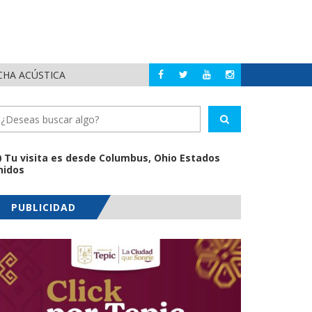
CHA ACÚSTICA
JUAN C
PUERTO VALLARTA
Tu visita es desde Columbus, Ohio Estados
nidos
PUBLICIDAD