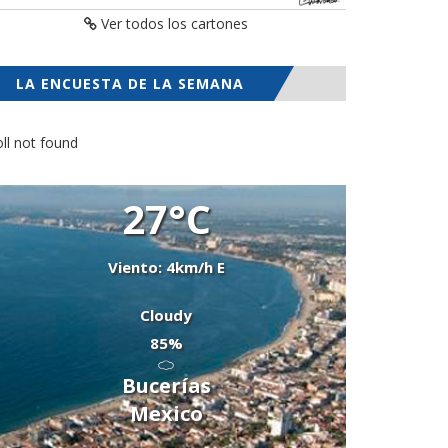
Ver todos los cartones
LA ENCUESTA DE LA SEMANA
ll not found
27°C
Viento: 4km/h E
Cloudy
85%
Bucerías
Mexico