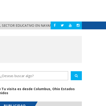
POLI
BAHÍA DE BANDERAS
CTOR EDUCATIVO EN NAYARIT
Tu visita es desde Columbus, Ohio Estados
nidos
PUBLICIDAD