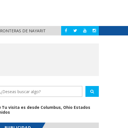
DETIENEN AL EXGOB
NACIONAL
 DE NAYARIT
Tu visita es desde Columbus, Ohio Estados
nidos
PUBLICIDAD