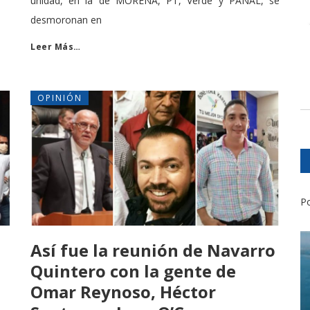
unidad, en la de MORENA, PT, Verde y PANAL, se
desmoronan en
Leer Más…
OPINIÓN
Po
Así fue la reunión de Navarro
Quintero con la gente de
Omar Reynoso, Héctor