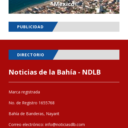
Mexico
PUBLICIDAD
DIRECTORIO
Noticias de la Bahía - NDLB
Marca registrada
No. de Registro 1655768
Bahía de Banderas, Nayarit
Correo electrónico:
info@noticiasdlb.com