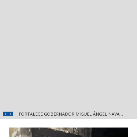
MÁS SEGURIDAD, SALUD Y CERCANÍA: LAS ACCIONES QUE TRANSFORMAN EL BIENESTAR EN NAYARIT
FORTALECE GOBERNADOR MIGUEL ÁNGEL NAVARRO LA COORDINACIÓN CON EL SECTOR EDUCATIVO EN NAYARIT