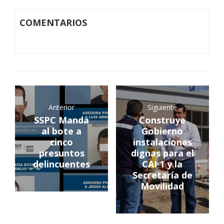
COMENTARIOS
Anterior
Siguiente
SSPC Manda
Construye
al bote a
Gobierno
cinco
instalaciones
presuntos
dignas para el
delincuentes
CAI 1 y la
Secretaría de
Movilidad