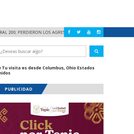
200; PERDIERON LOS AGRESORES!
¡HISTÓRICO! LOS 
NAYARIT
Tu visita es desde Columbus, Ohio Estados
nidos
PUBLICIDAD