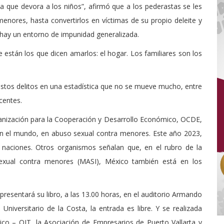
tia que devora a los niños”, afirmó que a los pederastas se les
menores, hasta convertirlos en víctimas de su propio deleite y
hay un entorno de impunidad generalizada.
están los que dicen amarlos: el hogar. Los familiares son los
stos delitos en una estadística que no se mueve mucho, entre
centes.
anización para la Cooperación y Desarrollo Económico, OCDE,
en el mundo, en abuso sexual contra menores. Este año 2023,
 naciones. Otros organismos señalan que, en el rubro de la
exual contra menores (MASI), México también está en los
esentará su libro, a las 13.00 horas, en el auditorio Armando
Universitario de la Costa, la entrada es libre. Y se realizada
stico – OIT, la Asociación de Empresarios de Puerto Vallarta y