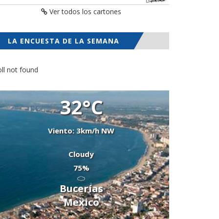
Ver todos los cartones
LA ENCUESTA DE LA SEMANA
ll not found
32°C
Viento: 3km/h NW
Cloudy
75%
Bucerías
Mexico