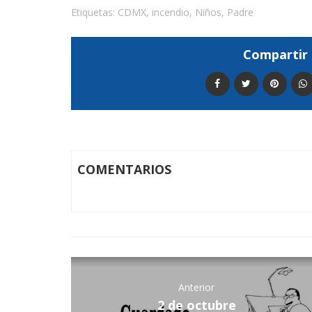
Etiquetas:
CDMX
,
incendio
,
Niños
,
Padre
Compartir 
COMENTARIOS
Anterior
2 de octubre