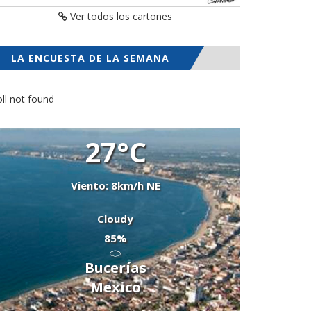
Ver todos los cartones
LA ENCUESTA DE LA SEMANA
ll not found
27°C
Viento: 8km/h NE
Cloudy
85%
Bucerías
Mexico