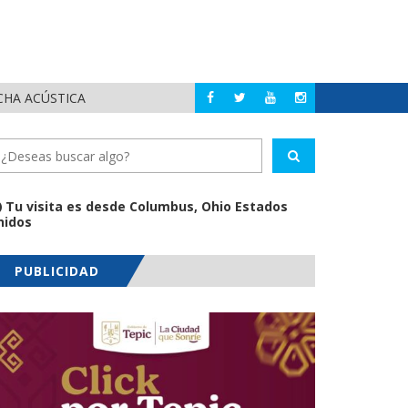
CHA ACÚSTICA
JUAN CA
PUERTO VALLARTA
Tu visita es desde Columbus, Ohio Estados
nidos
PUBLICIDAD