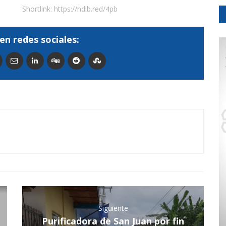
Shortlink:
https://ndlb.red/4pb
en redes sociales:
Siguiente
Purificadora de San Juan por fin