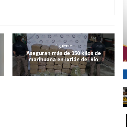
Siguiente
Aseguran más de 350 kilos de
marihuana en Ixtlán del Río