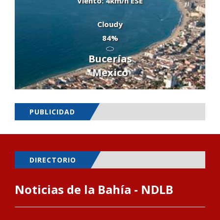
Viento: 4km/h ESE
Cloudy
84%
Bucerías
Mexico
PUBLICIDAD
DIRECTORIO
Noticias de la Bahía - NDLB