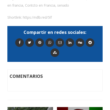
en francia
,
Contcto en Francia
,
senado
Shortlink:
https://ndlb.red/5lf
Compartir en redes sociales:
COMENTARIOS