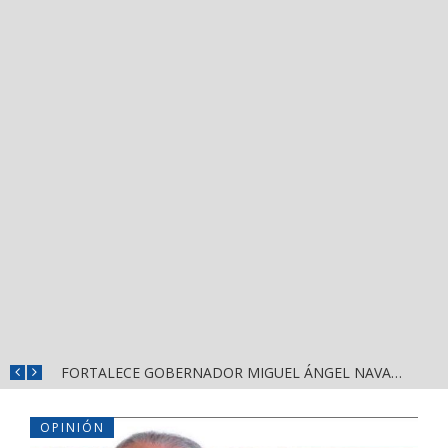
MÁS SEGURIDAD, SALUD Y CERCANÍA: LAS ACCIONES QUE TRANSFORMAN EL BIENESTAR EN NAYARIT
FORTALECE GOBERNADOR MIGUEL ÁNGEL NAVARRO LA COORDINACIÓN CON EL SECTOR EDUCATIVO EN NAYARIT
OPINIÓN