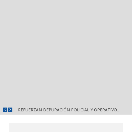
MUNICIPIOS DE NAYARIT ENFRENTAN SEVERA FRAGILIDAD FINANCIERA POR DEUDAS Y NÓMINAS