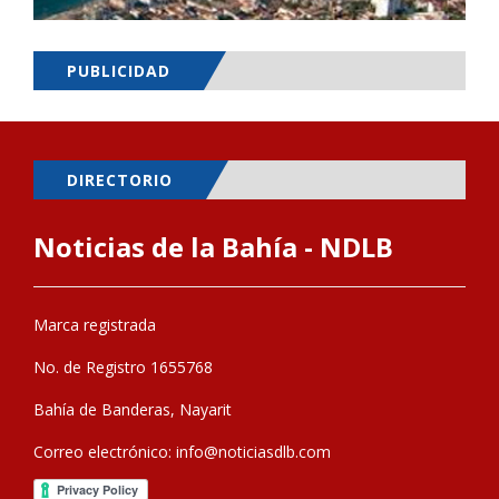
PUBLICIDAD
DIRECTORIO
Noticias de la Bahía - NDLB
Marca registrada
No. de Registro 1655768
Bahía de Banderas, Nayarit
Correo electrónico:
info@noticiasdlb.com