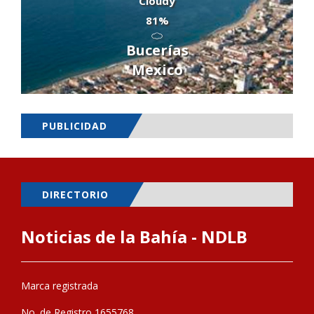
Cloudy
81%
Bucerías
Mexico
PUBLICIDAD
DIRECTORIO
Noticias de la Bahía - NDLB
Marca registrada
No. de Registro 1655768