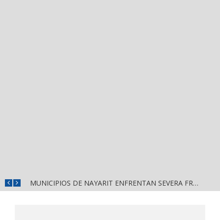
DETIENEN AL EXGOBERNADOR DE GUERRERO, ÁNGEL AGUIRRE RIVERO, POR PRESUNTO OCULTAMIENTO DE PRUEBAS EN EL CASO AYOTZINAPA