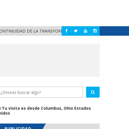
ISRAE
BAHÍA DE BANDERAS
DAD DE LA TRANSFORMACIÓN
Tu visita es desde Columbus, Ohio Estados
nidos
PUBLICIDAD