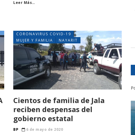
Leer Más…
CORONAVIRUS COVID-19
MUJER Y FAMILIA
NAYARIT
Po
A
Cientos de familia de Jala
reciben despensas del
gobierno estatal
BP
6 de mayo de 2020