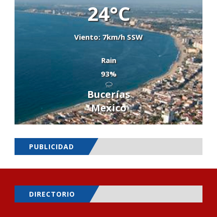
24°C
Viento: 7km/h SSW
Rain
93%
Bucerías
Mexico
PUBLICIDAD
DIRECTORIO