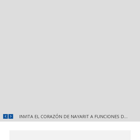
INVITA EL CORAZÓN DE NAYARIT A FUNCIONES DE CINE GRATUITAS EN LA CONCHA ACÚSTICA
JUAN CARLOS CASTRO ALMAGUER FAVORITO PARA REPRESENTAR A MORENA EN PUERTO VALLARTA