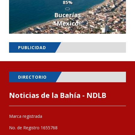
85%
Bucerías
Mexico
PUBLICIDAD
DIRECTORIO
Noticias de la Bahía - NDLB
Marca registrada
No. de Registro 1655768