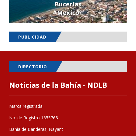
Bucerías
Mexico
PUBLICIDAD
DIRECTORIO
Noticias de la Bahía - NDLB
Marca registrada
No. de Registro 1655768
Bahía de Banderas, Nayarit