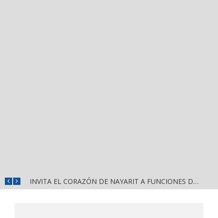
JUAN CARLOS CASTRO ALMAGUER FAVORITO PARA REPRESENTAR A MORENA EN PUERTO VALLARTA