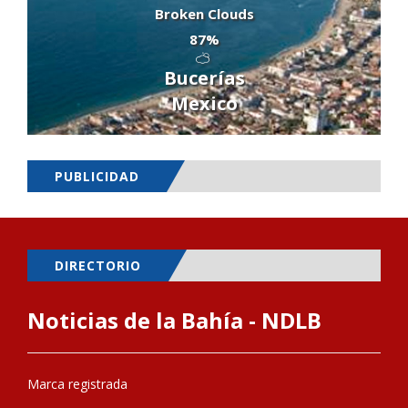
Broken Clouds
87%
Bucerías
Mexico
PUBLICIDAD
DIRECTORIO
Noticias de la Bahía - NDLB
Marca registrada