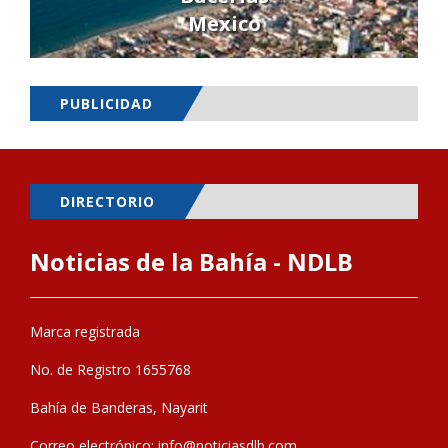
Mexico
PUBLICIDAD
DIRECTORIO
Noticias de la Bahía - NDLB
Marca registrada
No. de Registro 1655768
Bahía de Banderas, Nayarit
Correo electrónico:
info@noticiasdlb.com