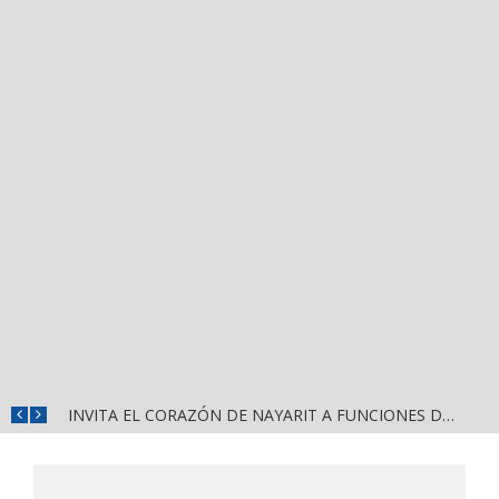
JUAN CARLOS CASTRO ALMAGUER FAVORITO PARA REPRESENTAR A MORENA EN PUERTO VALLARTA