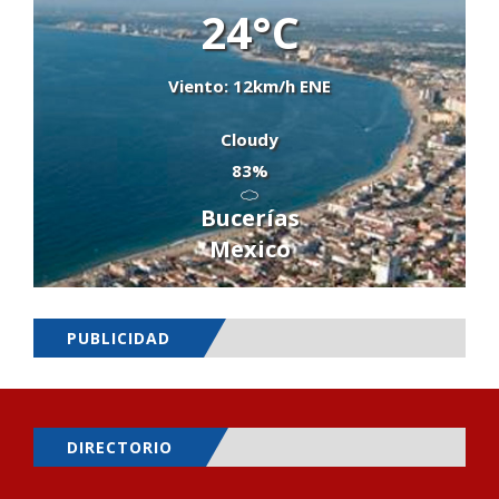
24°C
Viento: 12km/h ENE
Cloudy
83%
Bucerías
Mexico
PUBLICIDAD
DIRECTORIO