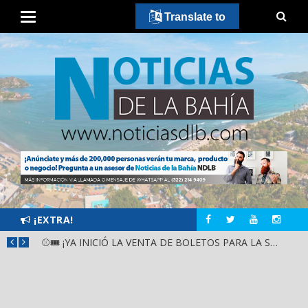
Translate to
¡EXTRA!
GOBIERNO ESTATAL Y DIF NAYARIT SUPERVISAN MEJORAS EN ESCUELA DE SANTIAGO IXCUINTLA
⚾🎟️ ¡YA INICIÓ LA VENTA DE BOLETOS PARA LA SERIE DEL CARIBE KIDS NAYARIT 2026!