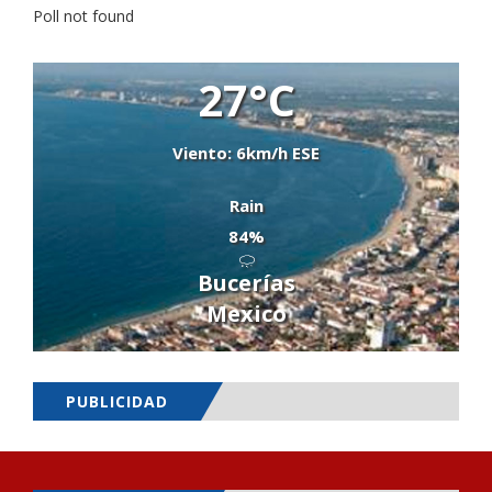
Poll not found
27°C
Viento: 6km/h ESE
Rain
84%
Bucerías
Mexico
PUBLICIDAD