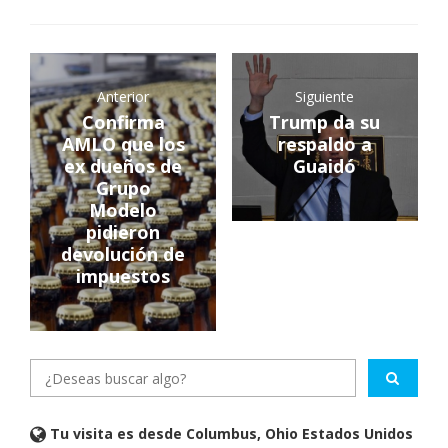
Anterior
Siguiente
Confirma
Trump da su
AMLO que los
respaldo a
ex dueños de
Guaidó
Grupo
Modelo
pidieron
devolución de
impuestos
Tu visita es desde Columbus, Ohio Estados Unidos