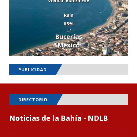
Viento: 6km/h ESE
Rain
85%
Bucerías
Mexico
PUBLICIDAD
DIRECTORIO
Noticias de la Bahía - NDLB