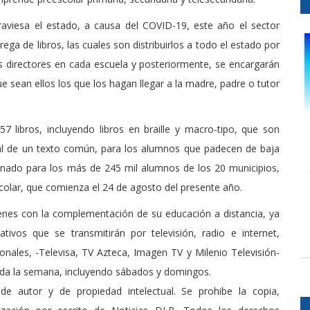
raviesa el estado, a causa del COVID-19, este año el sector
a de libros, las cuales son distribuirlos a todo el estado por
os directores en cada escuela y posteriormente, se encargarán
ue sean ellos los que los hagan llegar a la madre, padre o tutor
7 libros, incluyendo libros en braille y macro-tipo, que son
 al de un texto común, para los alumnos que padecen de baja
stinado para los más de 245 mil alumnos de los 20 municipios,
escolar, que comienza el 24 de agosto del presente año.
óvenes con la complementación de su educación a distancia, ya
vos que se transmitirán por televisión, radio e internet,
onales, -Televisa, TV Azteca, Imagen TV y Milenio Televisión-
toda la semana, incluyendo sábados y domingos.
de autor y de propiedad intelectual. Se prohibe la copia,