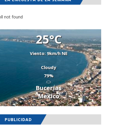
ll not found
25°C
Viento: 9km/h NE
Cloudy
79%
Bucerías
Mexico
PUBLICIDAD