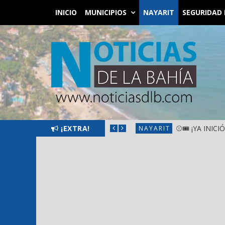
INICIO
MUNICIPIOS
NAYARIT
SEGURIDAD 
SANTIAGO IXCUINTLA
¡EXTRA!
⚾🎟️ ¡YA INIC
NAYARIT