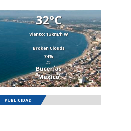
32°C
Viento: 13km/h W
Broken Clouds
74%
Bucerías
Mexico
PUBLICIDAD