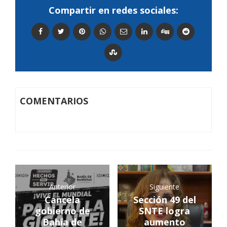
Compartir en redes sociales:
COMENTARIOS
Anterior
Siguiente
Cancela
Sección 49 del
gobierno de
SNTE logra
Bahía de
aumento