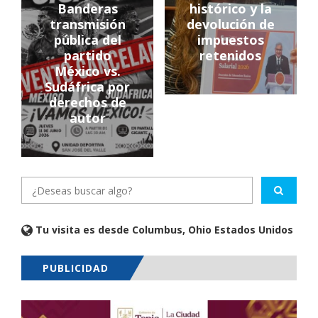
Banderas
histórico y la
transmisión
devolución de
pública del
impuestos
partido
retenidos
México vs.
Sudáfrica por
derechos de
autor
Tu visita es desde Columbus, Ohio Estados Unidos
PUBLICIDAD