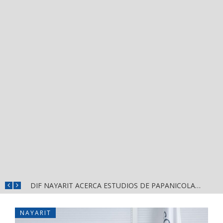
VISIT
DIF NAYARIT ACERCA ESTUDIOS DE PAPANICOLAOU A LAS MUJERES
NAYARIT