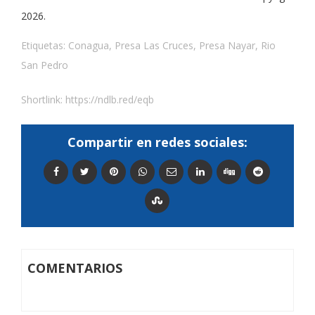
2026.
Etiquetas:
Conagua
,
Presa Las Cruces
,
Presa Nayar
,
Rio
San Pedro
Shortlink:
https://ndlb.red/eqb
Compartir en redes sociales:
COMENTARIOS