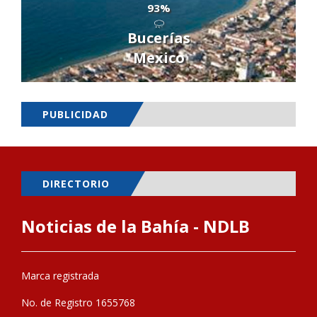
93%
Bucerías
Mexico
PUBLICIDAD
DIRECTORIO
Noticias de la Bahía - NDLB
Marca registrada
No. de Registro 1655768