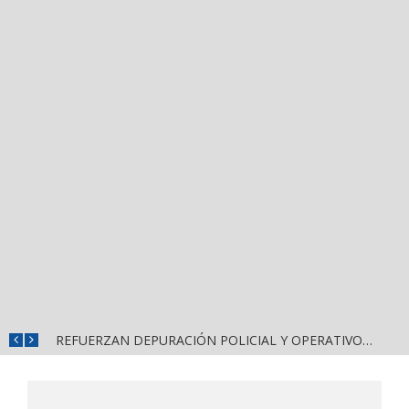
MUNICIPIOS DE NAYARIT ENFRENTAN SEVERA FRAGILIDAD FINANCIERA POR DEUDAS Y NÓMINAS