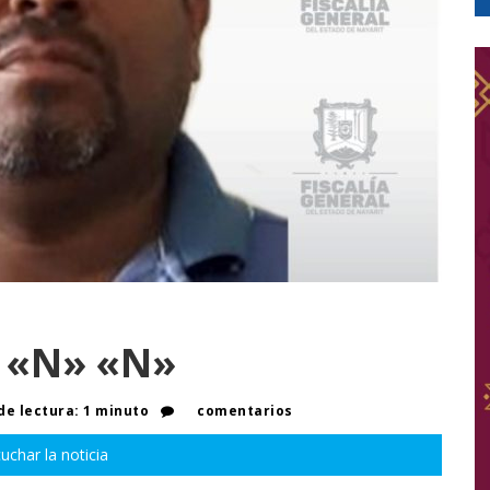
o «N» «N»
e lectura: 1 minuto
comentarios
uchar la noticia