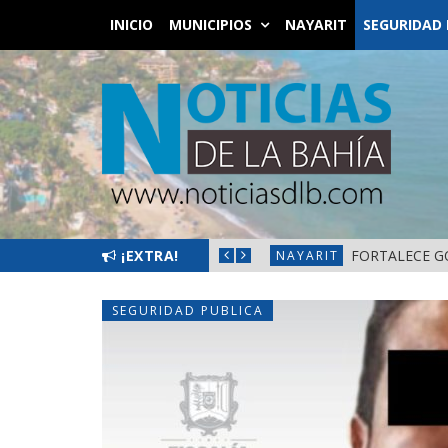
INICIO
MUNICIPIOS
NAYARIT
SEGURIDAD 
L BIENESTAR EN NAYARIT
¡EXTRA!
FORTALECE G
NAYARIT
SEGURIDAD PUBLICA