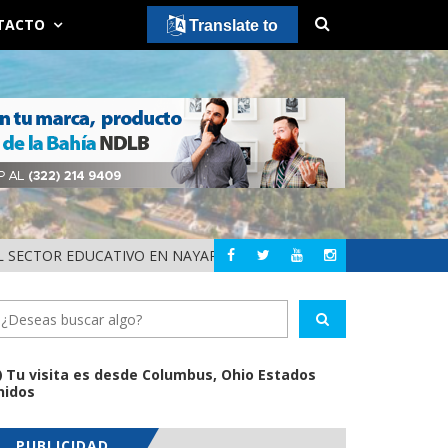
TACTO
Translate to
 SECTOR EDUCATIVO EN NAYARIT
ALERTA DIF NAYAR
NAYARIT
Tu visita es desde Columbus, Ohio Estados
nidos
PUBLICIDAD