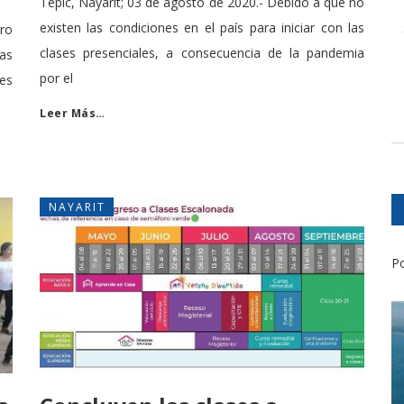
Tepic, Nayarit; 03 de agosto de 2020.- Debido a que no
existen las condiciones en el país para iniciar con las
ro
clases presenciales, a consecuencia de la pandemia
las
por el
les
Leer Más…
NAYARIT
Po