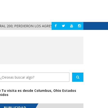
200; PERDIERON LOS AGRESORES!
¡HISTÓRICO! LOS 
NAYARIT
Tu visita es desde Columbus, Ohio Estados
nidos
PUBLICIDAD