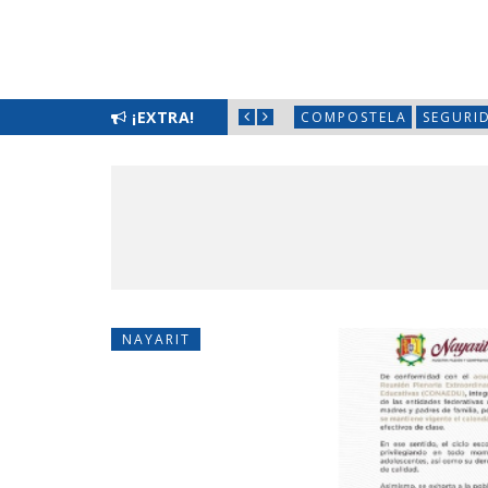
S CON JORNADA «HECHOS PARA ESCUCHARTE»
¡EXTRA!
COMPOSTELA
SEGURI
NAYARIT