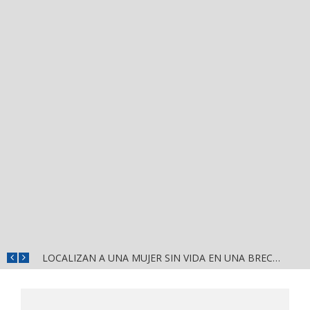
¡HISTÓRICO! LOS GOBERNADORES TRADICIONALES DE NAYARIT CIERRAN FILAS CON HÉCTOR SANTANA
LOCALIZAN A UNA MUJER SIN VIDA EN UNA BRECHA DE BUCERÍAS