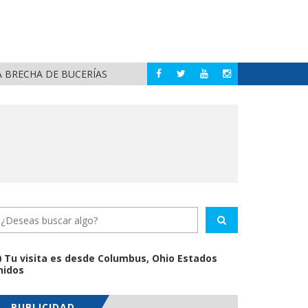
A BRECHA DE BUCERÍAS
REFU
BAHÍA DE BANDERAS
Tu visita es desde Columbus, Ohio Estados
nidos
PUBLICIDAD