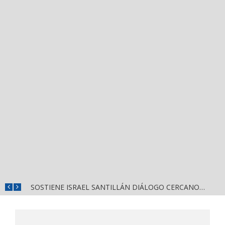
DESTACA MIGUEL ÁNGEL NAVARRO EVALUACIÓN PERMANENTE PARA GARANTIZAR LA SEGURIDAD EN NAYARIT
SOSTIENE ISRAEL SANTILLÁN DIÁLOGO CERCANO CON HABITANTES DE LA CALLE 2 DE OCTUBRE