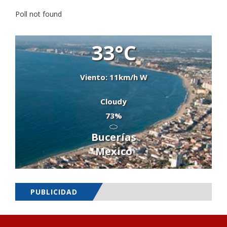
Poll not found
33°C
Viento: 11km/h W
Cloudy
73%
Bucerías
Mexico
PUBLICIDAD