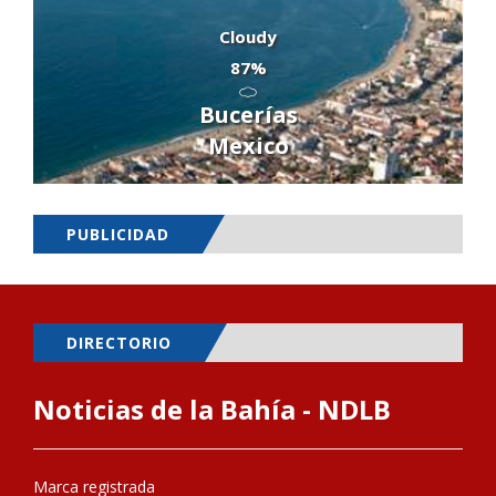
Cloudy
87%
Bucerías
Mexico
PUBLICIDAD
DIRECTORIO
Noticias de la Bahía - NDLB
Marca registrada