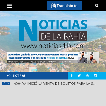
Translate to
¡EXTRA!
GOBIERNO ESTATAL Y DIF NAYARIT SUPERVISAN MEJORAS EN ESCUELA DE SANTIAGO IXCUINTLA
⚾🎟️ ¡YA INICIÓ LA VENTA DE BOLETOS PARA LA SERIE DEL CARIBE KIDS NAYARIT 2026!