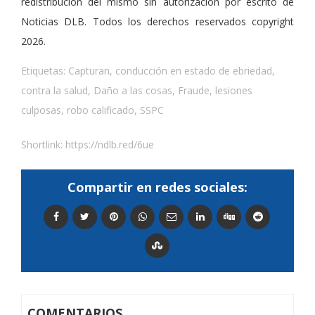
redistribución del mismo sin autorización por escrito de
Noticias DLB. Todos los derechos reservados copyright
2026.
Etiquetas:
Capturan
,
conducción en estado de ebriedad
,
contra la salud
,
Daño a las cosas
,
Fraude
,
lesiones
culposas
,
robo calificado
,
SSPC
Shortlink:
https://ndlb.red/6ue
Compartir en redes sociales:
COMENTARIOS