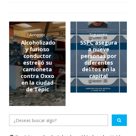
Anterior
Siguiente
Alcoholizado
SSPC asegura
y furioso
a nueve
conductor
personas por
estrelló su
diferentes
camioneta
delitos en la
contra Oxxo
capital
en la ciudad
de Tepic