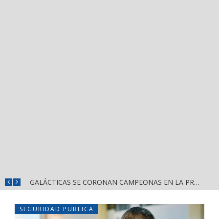
DIF NAYARIT CAPACITA A MÁS DE 150 SERVIDORES PÚBLICOS EN ATENCIÓN AL ESPECTRO AUTISTA
GALÁCTICAS SE CORONAN CAMPEONAS EN LA PRIMERA EDICIÓN DE CASCARITA BAHÍA FEMENIL
SEGURIDAD PUBLICA