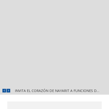
JUAN CARLOS CASTRO ALMAGUER FAVORITO PARA REPRESENTAR A MORENA EN PUERTO VALLARTA