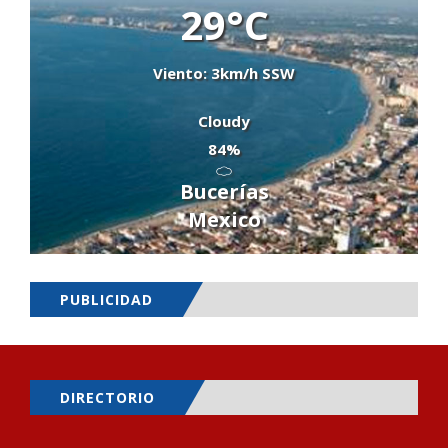
29°C
Viento: 3km/h SSW
Cloudy
84%
Bucerías
Mexico
PUBLICIDAD
DIRECTORIO