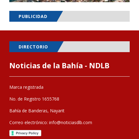
PUBLICIDAD
DIRECTORIO
Noticias de la Bahía - NDLB
Marca registrada
No. de Registro 1655768
Bahía de Banderas, Nayarit
Correo electrónico:
info@noticiasdlb.com