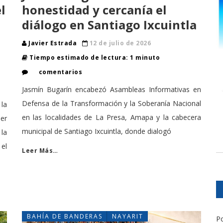
l
honestidad y cercanía el
diálogo en Santiago Ixcuintla
Javier Estrada
12 de julio de 2026
Tiempo estimado de lectura: 1 minuto
comentarios
Jasmín Bugarín encabezó Asambleas Informativas en
Defensa de la Transformación y la Soberanía Nacional
la
en las localidades de La Presa, Amapa y la cabecera
er
municipal de Santiago Ixcuintla, donde dialogó
la
el
Leer Más…
BAHÍA DE BANDERAS
NAYARIT
Po