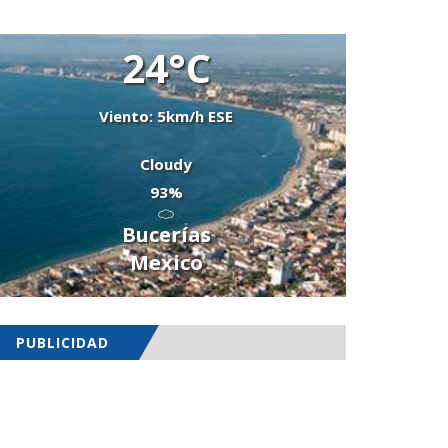
24°C
Viento: 5km/h ESE
Cloudy
93%
Bucerías
Mexico
PUBLICIDAD