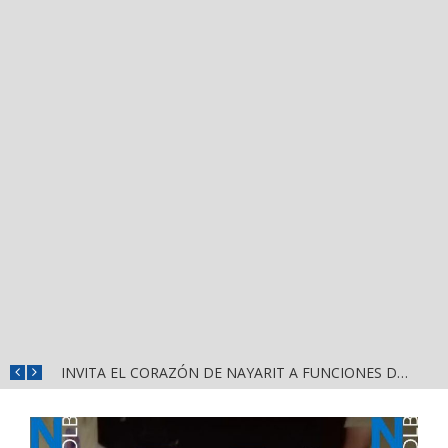
CONVOCA DIRECCIÓN DEL DEPORTE A LA «CASCARITA BAHÍA FEMENIL 2026» EN LA PRIMAVERA
INVITA EL CORAZÓN DE NAYARIT A FUNCIONES DE CINE GRATUITAS EN LA CONCHA ACÚSTICA