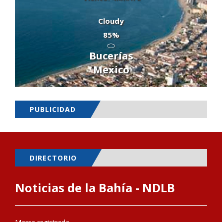
Cloudy
85%
Bucerías
Mexico
PUBLICIDAD
DIRECTORIO
Noticias de la Bahía - NDLB