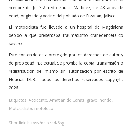
nombre de José Alfredo Zarate Martinez, de 43 años de
edad, originario y vecino del poblado de Etzatlán, Jalisco.
El motociclista fue llevado a un hospital de Magdalena
debido a que presentaba traumatismo craneoencefálico
severo.
Este contenido esta protegido por los derechos de autor y
de propiedad intelectual. Se prohibe la copia, transmisión o
redistribución del mismo sin autorización por escrito de
Noticias DLB. Todos los derechos reservados copyright
2026.
Etiquetas:
Accidente
,
Amatlán de Cañas
,
grave
,
herido
,
Motociclista
,
motoloco
Shortlink:
https://ndlb.red/6sg