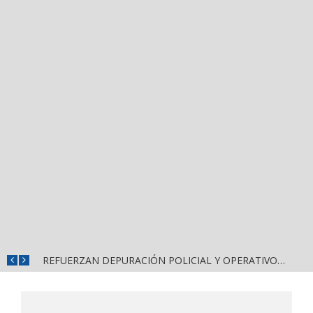
MUNICIPIOS DE NAYARIT ENFRENTAN SEVERA FRAGILIDAD FINANCIERA POR DEUDAS Y NÓMINAS